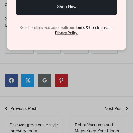
consectetur, adipisci velit.
Shop Now
Sed quia non numquam eius modi tempora incidunt ut
labore et dolore magnam aliquam quaerat voluptatem.
By subscribing you agree with our
Terms & Conditions
and
Privacy Policy.
Baby Care
Beauty
Fashion
Reviews
Previous Post
Next Post
Discover great value style
Robot Vacuums and
for every room
Mops Keep Your Floors