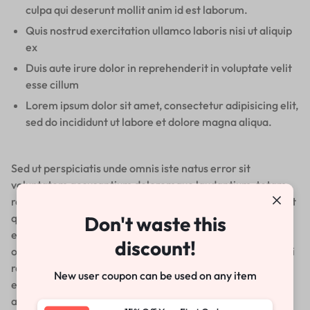
culpa qui deserunt mollit anim id est laborum.
Quis nostrud exercitation ullamco laboris nisi ut aliquip
ex
Duis aute irure dolor in reprehenderit in voluptate velit
esse cillum
Lorem ipsum dolor sit amet, consectetur adipisicing elit,
sed do incididunt ut labore et dolore magna aliqua.
Sed ut perspiciatis unde omnis iste natus error sit
voluptatem accusantium doloremque laudantium, totam
rem aperiam, eaque ipsa quae ab illo inventore veritatis et
quasi architecto beatae vitae dicta sunt explicabo. Nemo
Don't waste this
enim ipsam voluptatem quia voluptas sit aspernatur aut
discount!
odit aut fugit, sed quia consequuntur magni dolores eos qui
ratione voluptatem sequi nesciunt. Neque porro quisquam
New user coupon can be used on any item
est, qui dolorem ipsum quia dolor sit amet, consectetur,
adipisci velit, sed quia non numquam eius modi tempora