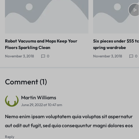
Robot Vacuums and Mops Keep Your
Six pieces under $55 t
Floors Sparkling Clean
spring wardrobe
November 3, 2018
0
November 3, 2018
0
Comment (1)
Martin Williams
June 29, 2022 at 10:47 am
Nemo enim ipsam voluptatem quia voluptas sit aspernatur
aut odit aut fugit, sed quia consequuntur magni dolores eos
Reply