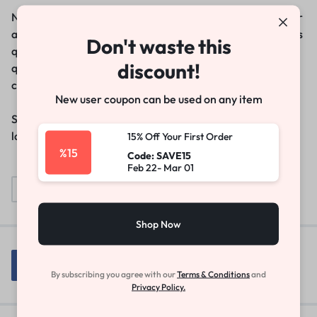
Nemo enim ipsam voluptatem quia voluptas sit aspernatur
aut odit aut fugit, sed quia consequuntur magni dolores eos
Don't waste this
qui ratione voluptatem sequi nesciunt. Neque porro
discount!
quisquam est, qui dolorem ipsum quia dolor sit amet,
consectetur, adipisci velit.
New user coupon can be used on any item
Sed quia non numquam eius modi tempora incidunt ut
labore et dolore magnam aliquam quaerat voluptatem.
15% Off Your First Order
%15
Code: SAVE15
Feb 22- Mar 01
Beauty
DSLR
Photo
Reviews
Shop Now
By subscribing you agree with our
Terms & Conditions
and
Privacy Policy.